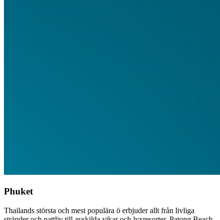
Phuket
Thailands största och mest populära ö erbjuder allt från livliga
stränder och nattliv till avskilda vikar och lyxresorter. Patong Beach