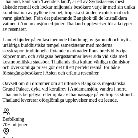
Thailand, känt som 'Leendets land', är ett av Sydostasiens mest
älskade resmål och lockar miljontals besökare varje år med sin unika
kombination av gyllene tempel, tropiska stränder, exotisk mat och
varm gästfrihet. Från det pulserande Bangkok till de kristallklara
vattnen i Andamansjön erbjuder Thailand upplevelser för alla typer
av resenärer.
Landet bjuder på en fascinerande blandning av gammalt och nytt -
uråldriga buddhistiska tempel samexisterar med moderna
skyskrapor, traditionella flytande marknader finns bredvid lyxiga
köpcentrum, och avlägsna bergsstammar lever sida vid sida med
kosmopolitiska stadsbor. Thailands rika kultur, vänliga människor
och överkomliga priser gör det till ett perfekt resmål för både
förstagångsbesökare i Asien och erfarna resenärer.
Oavsett om du drömmer om att utforska Bangkoks majestätiska
Grand Palace, dyka vid korallrev i Andamansjön, vandra i norra
Thailands bergsbyar eller njuta av thaimassage på en tropisk strand -
Thailand levererar oförglömliga upplevelser med ett leende.
Befolkning
70+ miljoner