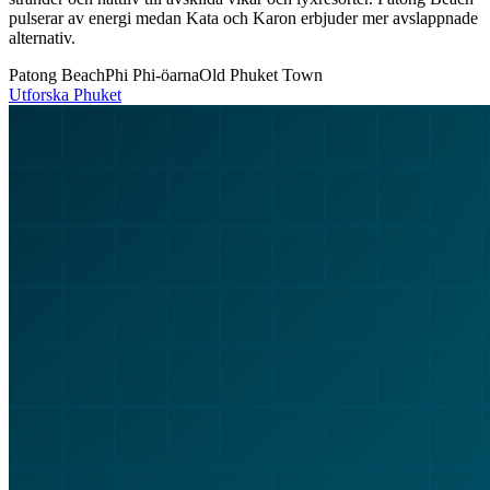
pulserar av energi medan Kata och Karon erbjuder mer avslappnade
alternativ.
Patong Beach
Phi Phi-öarna
Old Phuket Town
Utforska
Phuket