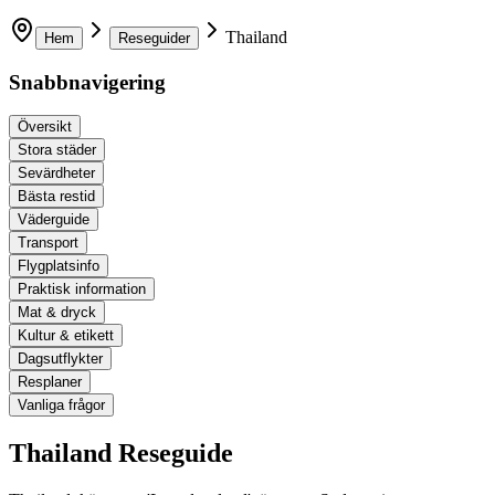
Thailand
Hem
Reseguider
Snabbnavigering
Översikt
Stora städer
Sevärdheter
Bästa restid
Väderguide
Transport
Flygplatsinfo
Praktisk information
Mat & dryck
Kultur & etikett
Dagsutflykter
Resplaner
Vanliga frågor
Thailand
Reseguide