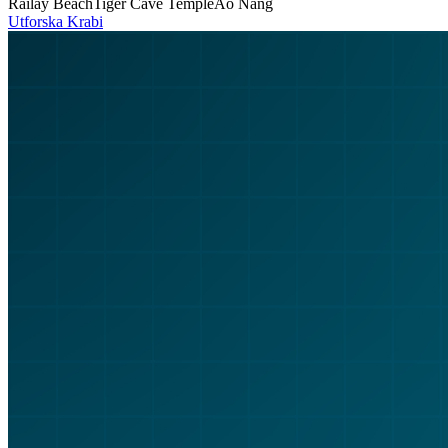
Railay Beach
Tiger Cave Temple
Ao Nang
Utforska
Krabi