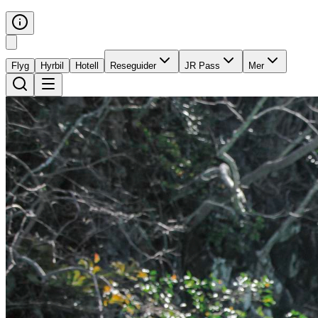
Flyg
Hyrbil
Hotell
Reseguider
JR Pass
Mer