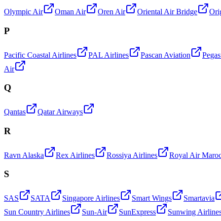
Olympic Air
Oman Air
Oren Air
Oriental Air Bridge
Ori
P
Pacific Coastal Airlines
PAL Airlines
Pascan Aviation
Pegas
Air
Q
Qantas
Qatar Airways
R
Ravn Alaska
Rex Airlines
Rossiya Airlines
Royal Air Maro
S
SAS
SATA
Singapore Airlines
Smart Wings
Smartavia
Sun Country Airlines
Sun-Air
SunExpress
Sunwing Airline