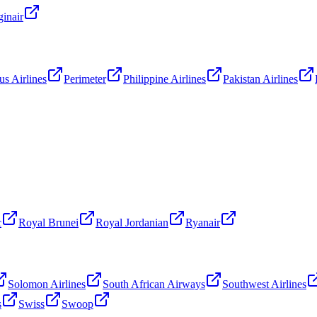
ginair
us Airlines
Perimeter
Philippine Airlines
Pakistan Airlines
c
Royal Brunei
Royal Jordanian
Ryanair
Solomon Airlines
South African Airways
Southwest Airlines
s
Swiss
Swoop