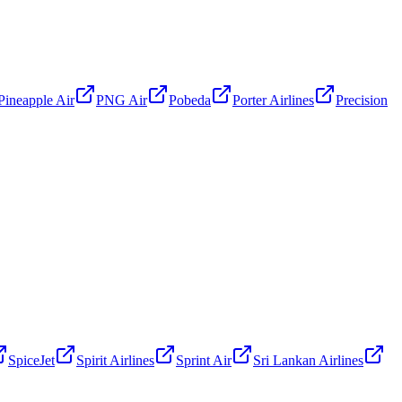
Pineapple Air
PNG Air
Pobeda
Porter Airlines
Precision
SpiceJet
Spirit Airlines
Sprint Air
Sri Lankan Airlines