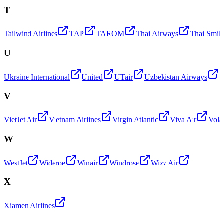
T
Tailwind Airlines
TAP
TAROM
Thai Airways
Thai Smi
U
Ukraine International
United
UTair
Uzbekistan Airways
V
VietJet Air
Vietnam Airlines
Virgin Atlantic
Viva Air
Vol
W
WestJet
Wideroe
Winair
Windrose
Wizz Air
X
Xiamen Airlines