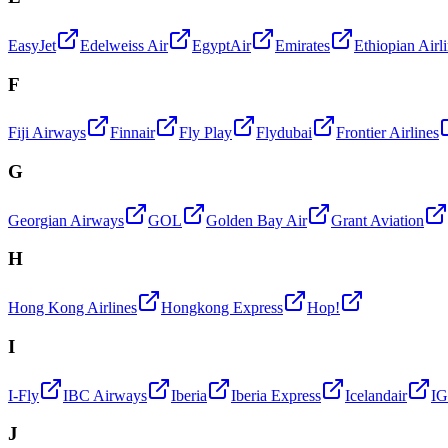
EasyJet
Edelweiss Air
EgyptAir
Emirates
Ethiopian Airl
F
Fiji Airways
Finnair
Fly Play
Flydubai
Frontier Airlines
G
Georgian Airways
GOL
Golden Bay Air
Grant Aviation
H
Hong Kong Airlines
Hongkong Express
Hop!
I
I-Fly
IBC Airways
Iberia
Iberia Express
Icelandair
IG
J