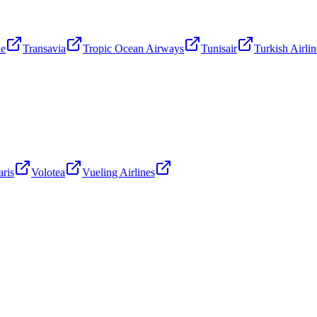
le
Transavia
Tropic Ocean Airways
Tunisair
Turkish Airlin
aris
Volotea
Vueling Airlines