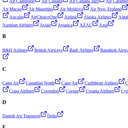
Air Calédonie
Air Canada
Air Canada Jazz
Air Caraibe
Air Macau
Air Mauritius
Air Moldova
Air New Zealand
Aircalin
AirChoiceOne
Airlink
Alaska Airlines
Alita
Austrian Airlines
Aviair
Avianca
AZAL
Azul
B
B&H Airlines
British Airways
Badr Airlines
Bangkok Airw
C
Calm Air
Canadian North
Cape Air
Caribbean Airlines
C
Copa Airlines
Corendon
Corsair
Croatia Airlines
Cyp
D
Danish Air Transport
Delta
E