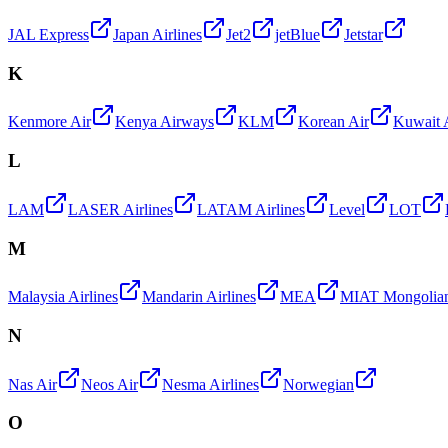
JAL Express
Japan Airlines
Jet2
jetBlue
Jetstar
K
Kenmore Air
Kenya Airways
KLM
Korean Air
Kuwait 
L
LAM
LASER Airlines
LATAM Airlines
Level
LOT
M
Malaysia Airlines
Mandarin Airlines
MEA
MIAT Mongolian 
N
Nas Air
Neos Air
Nesma Airlines
Norwegian
O