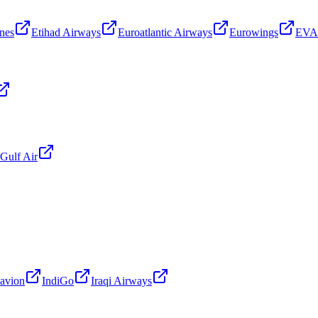
ines
Etihad Airways
Euroatlantic Airways
Eurowings
EVA 
Gulf Air
avion
IndiGo
Iraqi Airways