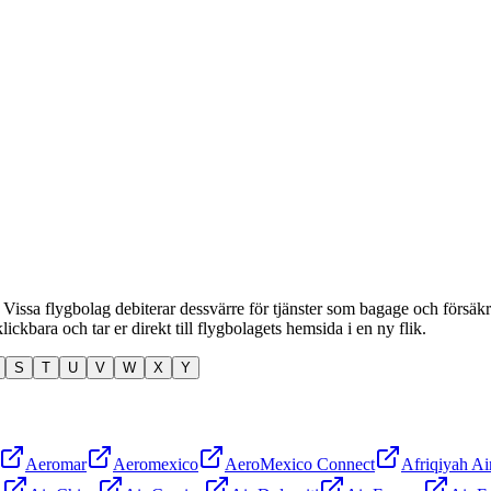
. Vissa flygbolag debiterar dessvärre för tjänster som bagage och försäkri
ickbara och tar er direkt till flygbolagets hemsida i en ny flik.
S
T
U
V
W
X
Y
Aeromar
Aeromexico
AeroMexico Connect
Afriqiyah A