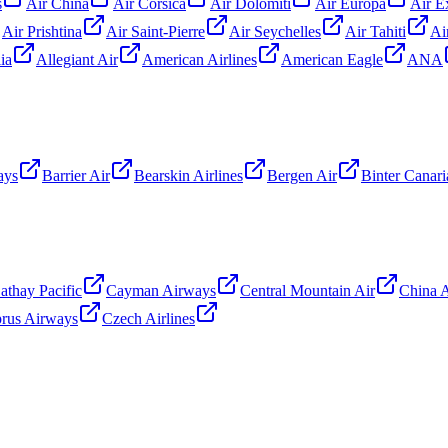
s
Air China
Air Corsica
Air Dolomiti
Air Europa
Air E
Air Prishtina
Air Saint-Pierre
Air Seychelles
Air Tahiti
Ai
lia
Allegiant Air
American Airlines
American Eagle
ANA
ays
Barrier Air
Bearskin Airlines
Bergen Air
Binter Canari
athay Pacific
Cayman Airways
Central Mountain Air
China A
rus Airways
Czech Airlines