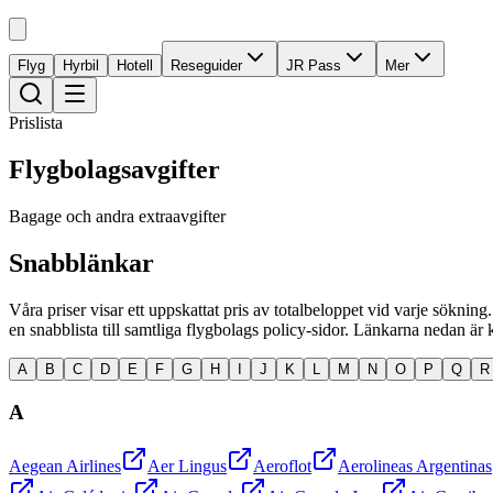
Flyg
Hyrbil
Hotell
Reseguider
JR Pass
Mer
Prislista
Flygbolagsavgifter
Bagage och andra extraavgifter
Snabblänkar
Våra priser visar ett uppskattat pris av totalbeloppet vid varje sökning
en snabblista till samtliga flygbolags policy-sidor. Länkarna nedan är kl
A
B
C
D
E
F
G
H
I
J
K
L
M
N
O
P
Q
R
A
Aegean Airlines
Aer Lingus
Aeroflot
Aerolineas Argentinas