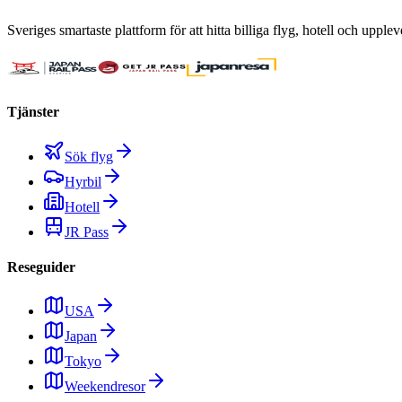
Sveriges smartaste plattform för att hitta billiga flyg, hotell och upple
Tjänster
Sök flyg
Hyrbil
Hotell
JR Pass
Reseguider
USA
Japan
Tokyo
Weekendresor