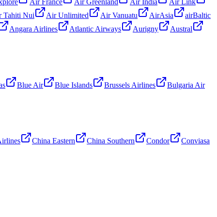
xplore
Air France
Air Greenland
Air India
Air Link
r Tahiti Nui
Air Unlimited
Air Vanuatu
AirAsia
airBaltic
Angara Airlines
Atlantic Airways
Aurigny
Austral
as
Blue Air
Blue Islands
Brussels Airlines
Bulgaria Air
irlines
China Eastern
China Southern
Condor
Conviasa