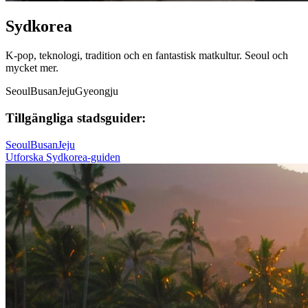
Sydkorea
K-pop, teknologi, tradition och en fantastisk matkultur. Seoul och
mycket mer.
Seoul
Busan
Jeju
Gyeongju
Tillgängliga stadsguider:
Seoul
Busan
Jeju
Utforska Sydkorea-guiden