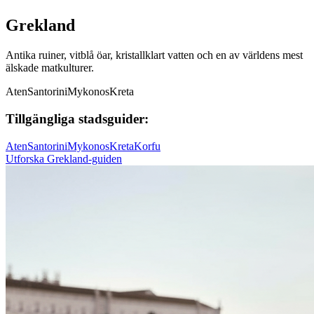
Grekland
Antika ruiner, vitblå öar, kristallklart vatten och en av världens mest
älskade matkulturer.
Aten
Santorini
Mykonos
Kreta
Tillgängliga stadsguider:
Aten
Santorini
Mykonos
Kreta
Korfu
Utforska Grekland-guiden