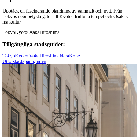
Upptäck en fascinerande blandning av gammalt och nytt. Från
Tokyos neonbelysta gator till Kyotos fridfulla tempel och Osakas
matkultur.
Tokyo
Kyoto
Osaka
Hiroshima
Tillgängliga stadsguider:
Tokyo
Kyoto
Osaka
Hiroshima
Nara
Kobe
Utforska Japan-guiden