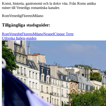
Konst, historia, gastronomi och la dolce vita. Från Roms antika
ruiner till Venedigs romantiska kanaler.
Rom
Venedig
Florens
Milano
Tillgängliga stadsguider:
Rom
Venedig
Florens
Milano
Neapel
Cinque Terre
Utforska Italien-guiden