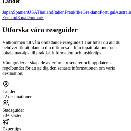
Länder
Japan
Spanien
USA
Thailand
Italien
Frankrike
Grekland
Portugal
Australi
Zeeland
Kina
Danmark
Utforska våra reseguider
Välkommen till våra omfattande reseguider! Här hittar du allt du
behöver för att planera din drömresa – från topattraktioner och
lokala mat-tips till praktisk information och insidertips.
Våra guider är skapade av erfarna resenärer och uppdateras
regelbundet för att ge dig den senaste informationen om varje
destination.
Länder
22 destinationer
Stadsguider
70+ städer
Experttips