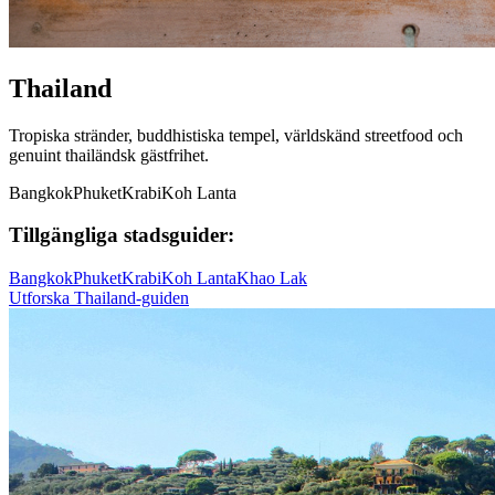
Thailand
Tropiska stränder, buddhistiska tempel, världskänd streetfood och
genuint thailändsk gästfrihet.
Bangkok
Phuket
Krabi
Koh Lanta
Tillgängliga stadsguider:
Bangkok
Phuket
Krabi
Koh Lanta
Khao Lak
Utforska Thailand-guiden