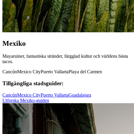
Mexiko
Mayaruiner, fantastiska stränder, färgglad kultur och världens bästa
tacos.
Cancún
Mexico City
Puerto Vallarta
Playa del Carmen
Tillgängliga stadsguider:
Cancún
Mexico City
Puerto Vallarta
Guadalajara
Utforska Mexiko-guiden