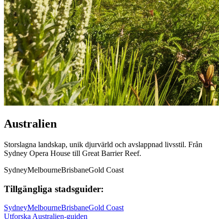
Australien
Storslagna landskap, unik djurvärld och avslappnad livsstil. Från
Sydney Opera House till Great Barrier Reef.
Sydney
Melbourne
Brisbane
Gold Coast
Tillgängliga stadsguider:
Sydney
Melbourne
Brisbane
Gold Coast
Utforska Australien-guiden