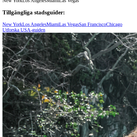
New York
Los Angeles
Miami
Las Vegas
Tillgängliga stadsguider:
New York
Los Angeles
Miami
Las Vegas
San Francisco
Chicago
Utforska USA-guiden