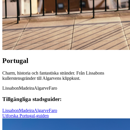
Portugal
Charm, historia och fantastiska stränder. Från Lissabons
kullerstensgränder till Algarvens klippkust.
Lissabon
Madeira
Algarve
Faro
Tillgängliga stadsguider:
Lissabon
Madeira
Algarve
Faro
Utforska Portugal-guiden