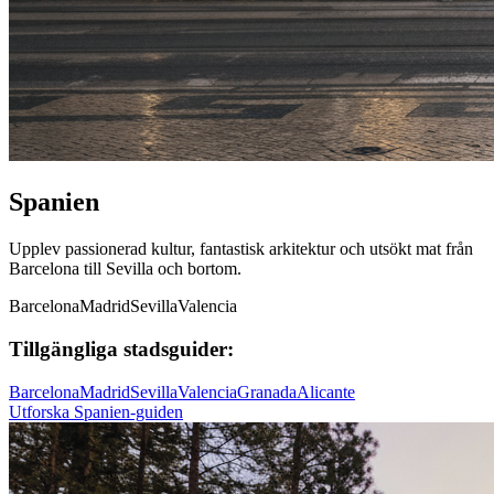
Spanien
Upplev passionerad kultur, fantastisk arkitektur och utsökt mat från
Barcelona till Sevilla och bortom.
Barcelona
Madrid
Sevilla
Valencia
Tillgängliga stadsguider:
Barcelona
Madrid
Sevilla
Valencia
Granada
Alicante
Utforska Spanien-guiden