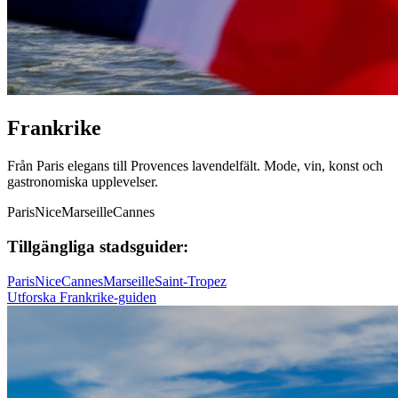
Frankrike
Från Paris elegans till Provences lavendelfält. Mode, vin, konst och
gastronomiska upplevelser.
Paris
Nice
Marseille
Cannes
Tillgängliga stadsguider:
Paris
Nice
Cannes
Marseille
Saint-Tropez
Utforska Frankrike-guiden